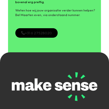
bovenal erg prettig.
Weten hoe wij jouw organisatie verder kunnen helpen?
Bel Maarten even, via onderstaand nummer.
+31 6 27528020